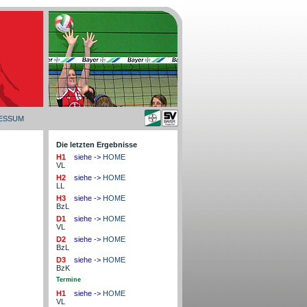
ESSUM
Die letzten Ergebnisse
H1
siehe ->
HOME
VL
H2
siehe ->
HOME
LL
H3
siehe ->
HOME
BzL
D1
siehe ->
HOME
VL
D2
siehe ->
HOME
BzL
D3
siehe ->
HOME
BzK
Termine
H1
siehe ->
HOME
VL