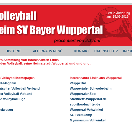
Letzte Änderung
am:
15.09.2019
HISTORIE
ALTERNATIV-MENÜ
KONTAKT
DATENSCHUTZ
IMPR
's Sammlung von interessanten Links
den Volleyball, seine Heimatstadt Wuppertal und und und:
le Volleyballhomepages
interessante Links aus Wuppertal
all-Magazin
Wuppertal
tscher Volleyball Verband
Wuppertaler Schwebebahn
er Volleyball Verband
Wuppertaler Zoo
 Volleyball Liga
Stadtnetz-Wuppertal.de
sportbeobachter.de
ielwesen
Wuppertal-Vohwinkel
SG Bremkamp
Gymnasium Vohwinkel