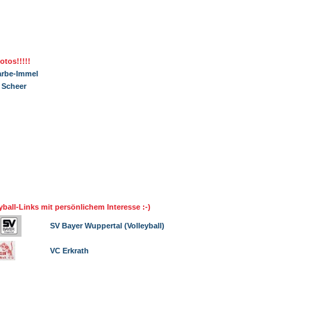
otos!!!!!
arbe-Immel
 Scheer
yball-Links mit persönlichem Interesse :-)
SV Bayer Wuppertal (Volleyball)
VC Erkrath