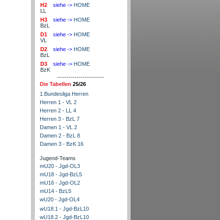
H2
siehe ->
HOME
LL
H3
siehe ->
HOME
BzL
D1
siehe ->
HOME
VL
D2
siehe ->
HOME
BzL
D3
siehe ->
HOME
BzK
------------------------
Die Tabellen
25/26
1.Bundesliga Herren
Herren 1 - VL 2
Herren 2 - LL 4
Herren 3 - BzL 7
Damen 1 - VL 2
Damen 2 - BzL 8
Damen 3 - BzK 16
Jugend-Teams
mU20 - Jgd-OL3
mU18 - Jgd-BzL5
mU16 - Jgd-OL2
mU14 - BzL5
wU20 - Jgd-OL4
wU18.1 - Jgd-BzL10
wU18.2 - Jgd-BzL10