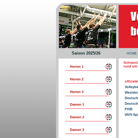
Saison 2025/26
HOME
Schranni
rund um 
Herren 1
Herren 2
offiziel
Volleyb
Herren 3
Westdeu
Deutsch
Deutsche
Damen 1
FIVB
WVV-Sp
Damen 2
Damen 3