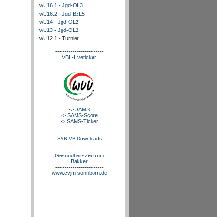
wU16.1 - Jgd-OL3
wU16.2 - Jgd-BzL5
wU14 - Jgd-OL2
wU13 - Jgd-OL2
wU12.1 - Turnier
-------------------------
VBL-Liveticker
-------------------------
->
SAMS
-> SAMS-Score
->
SAMS-Ticker
-------------------------
SVB VB-Downloads
-------------------------
Gesundheitszentrum
Bakker
-------------------------
www.cvjm-sonnborn.de
-------------------------
-------------------------